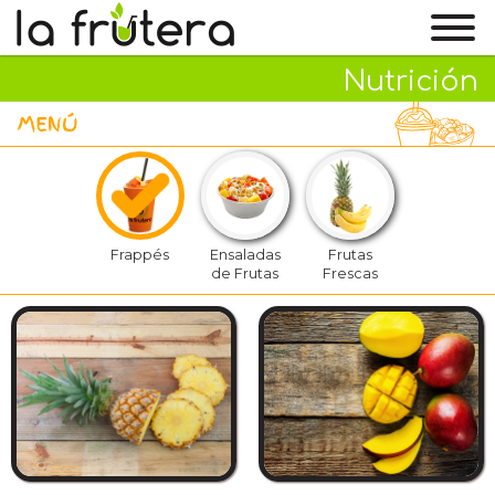
Nutrición
MENÚ
Frappés
Ensaladas
Frutas
de Frutas
Frescas